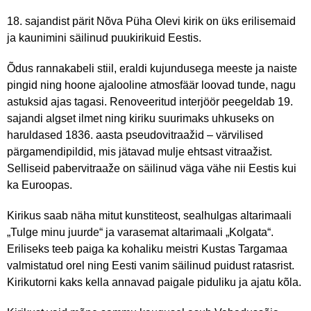
18. sajandist pärit Nõva Püha Olevi kirik on üks erilisemaid
ja kaunimini säilinud puukirikuid Eestis.
Õdus rannakabeli stiil, eraldi kujundusega meeste ja naiste
pingid ning hoone ajalooline atmosfäär loovad tunde, nagu
astuksid ajas tagasi. Renoveeritud interjöör peegeldab 19.
sajandi algset ilmet ning kiriku suurimaks uhkuseks on
haruldased 1836. aasta pseudovitraažid – värvilised
pärgamendipildid, mis jätavad mulje ehtsast vitraažist.
Selliseid pabervitraaže on säilinud väga vähe nii Eestis kui
ka Euroopas.
Kirikus saab näha mitut kunstiteost, sealhulgas altarimaali
„Tulge minu juurde“ ja varasemat altarimaali „Kolgata“.
Eriliseks teeb paiga ka kohaliku meistri Kustas Targamaa
valmistatud orel ning Eesti vanim säilinud puidust ratasrist.
Kirikutorni kaks kella annavad paigale piduliku ja ajatu kõla.