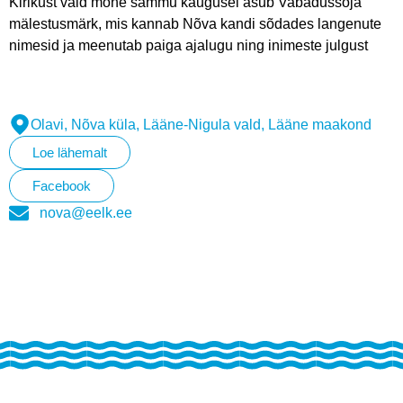
Kirikust vaid mõne sammu kaugusel asub Vabadussõja
mälestusmärk, mis kannab Nõva kandi sõdades langenute
nimesid ja meenutab paiga ajalugu ning inimeste julgust
Olavi, Nõva küla, Lääne-Nigula vald, Lääne maakond
Loe lähemalt
Facebook
nova@eelk.ee